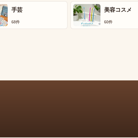
手芸
美容コスメ
68件
60件