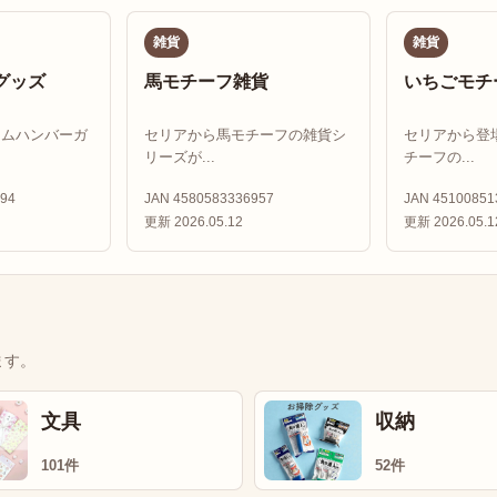
雑貨
雑貨
グッズ
馬モチーフ雑貨
いちごモチ
ドムハンバーガ
セリアから馬モチーフの雑貨シ
セリアから登
リーズが...
チーフの...
94
JAN 4580583336957
JAN 45100851
更新 2026.05.12
更新 2026.05.1
ます。
文具
収納
101件
52件