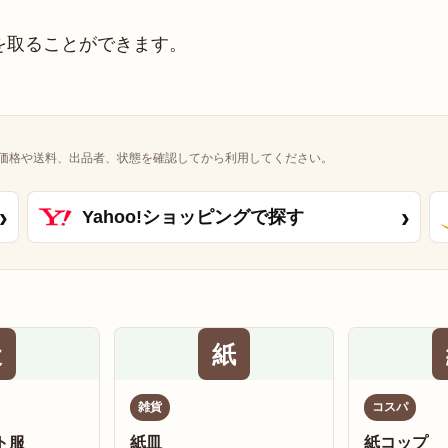
を取ることができます。
価格や送料、出品者、状態を確認してから利用してください。
›
›
Yahoo!ショッピングで探す
犬
紙
雑貨
コスパ
ト服
紙皿
紙コップ