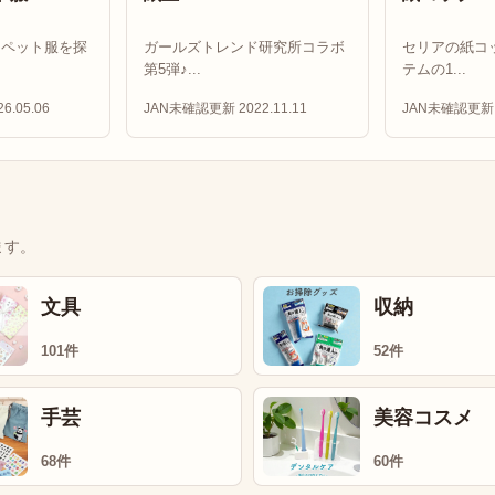
用ペット服を探
ガールズトレンド研究所コラボ
セリアの紙コ
第5弾♪...
テムの1...
6.05.06
JAN未確認
更新 2022.11.11
JAN未確認
更新 
ます。
文具
収納
101件
52件
手芸
美容コスメ
68件
60件