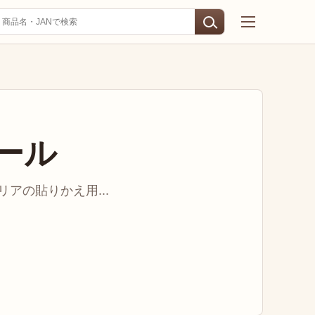
ール
アの貼りかえ用...