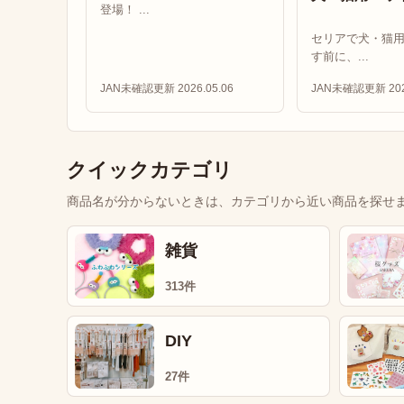
登場！ ...
セリアで犬・猫
す前に、...
JAN未確認
更新 2026.05.06
JAN未確認
更新 202
クイックカテゴリ
商品名が分からないときは、カテゴリから近い商品を探せ
雑貨
313件
DIY
27件