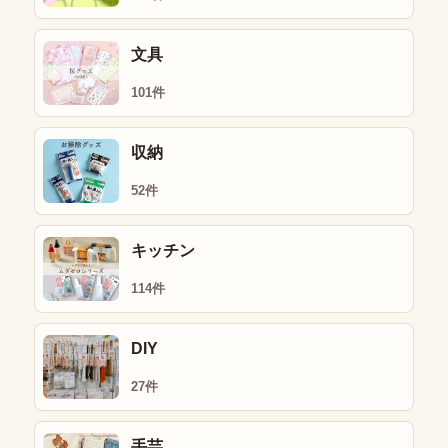
文具
101件
収納
52件
キッチン
114件
DIY
27件
手芸