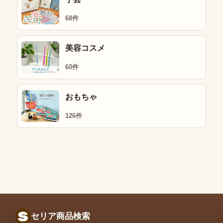
68件
美容コスメ
60件
おもちゃ
126件
セリア商品検索