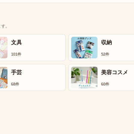
ます。
文具
収納
101件
52件
手芸
美容コスメ
68件
60件