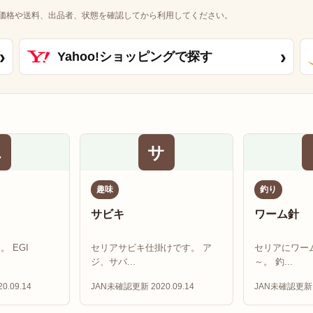
価格や送料、出品者、状態を確認してから利用してください。
›
›
Yahoo!ショッピングで探す
エ
サ
趣味
釣り
サビキ
ワーム針
 EGI
セリアサビキ仕掛けです。 ア
セリアにワー
ジ、サバ...
～。 釣...
0.09.14
JAN未確認
更新 2020.09.14
JAN未確認
更新 