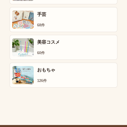
手芸
68件
美容コスメ
60件
おもちゃ
126件