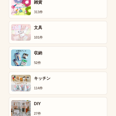
雑貨
313件
文具
101件
収納
52件
キッチン
114件
DIY
27件