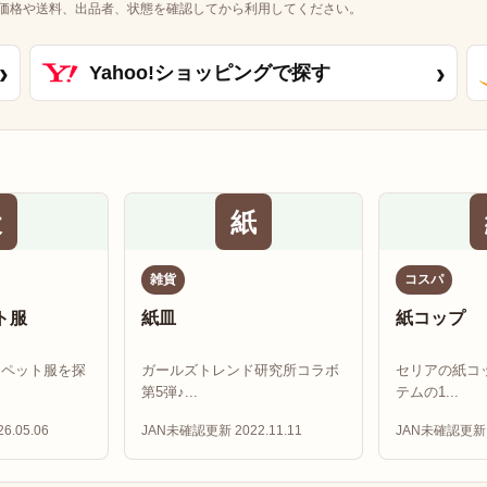
価格や送料、出品者、状態を確認してから利用してください。
›
›
Yahoo!ショッピングで探す
犬
紙
雑貨
コスパ
ト服
紙皿
紙コップ
用ペット服を探
ガールズトレンド研究所コラボ
セリアの紙コ
第5弾♪...
テムの1...
6.05.06
JAN未確認
更新 2022.11.11
JAN未確認
更新 