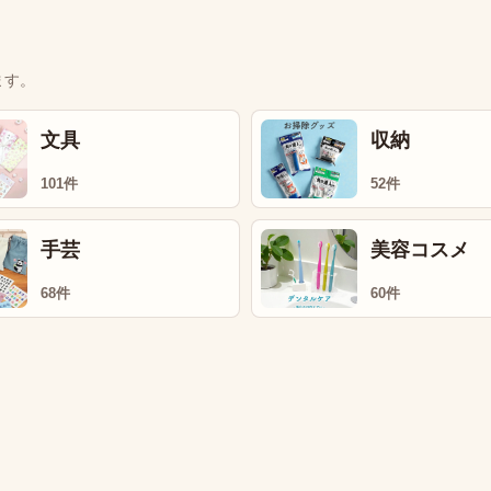
ます。
文具
収納
101件
52件
手芸
美容コスメ
68件
60件