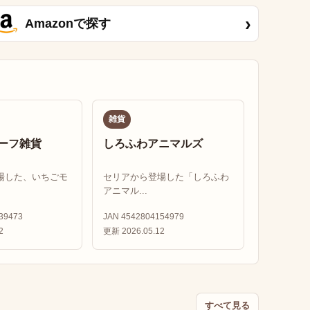
›
Amazonで探す
雑貨
ーフ雑貨
しろふわアニマルズ
場した、いちごモ
セリアから登場した「しろふわ
アニマル...
39473
JAN 4542804154979
2
更新 2026.05.12
すべて見る