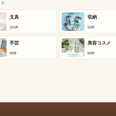
ます。
文具
収納
101件
52件
手芸
美容コスメ
68件
60件