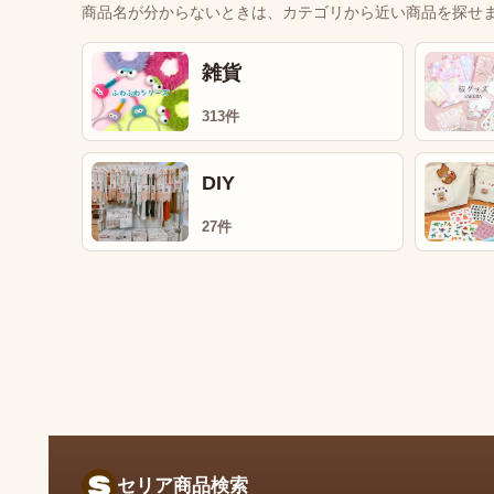
商品名が分からないときは、カテゴリから近い商品を探せ
雑貨
313件
DIY
27件
セリア商品検索