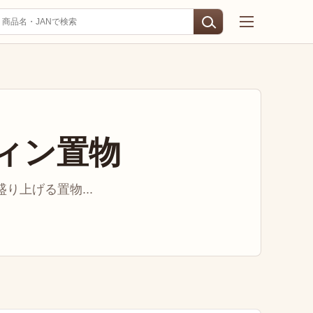
ィン置物
り上げる置物...