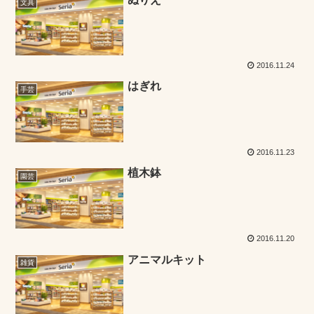
文具
2016.11.24
はぎれ
手芸
2016.11.23
植木鉢
園芸
2016.11.20
アニマルキット
雑貨