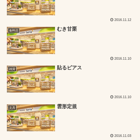
2016.11.12
むき甘栗
食料品
2016.11.10
貼るピアス
雑貨
2016.11.10
雲形定規
文具
2016.11.03