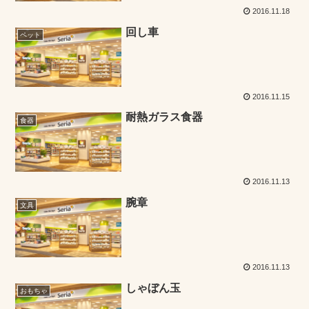
2016.11.18
回し車
ペット
2016.11.15
耐熱ガラス食器
食器
2016.11.13
腕章
文具
2016.11.13
しゃぼん玉
おもちゃ