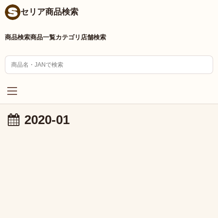
セリア商品検索
商品検索
商品一覧
カテゴリ
店舗検索
2020-01