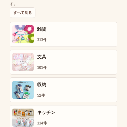
す。
すべて見る
雑貨
313件
文具
101件
収納
52件
キッチン
114件