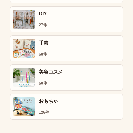
DIY
27件
手芸
68件
美容コスメ
60件
おもちゃ
126件