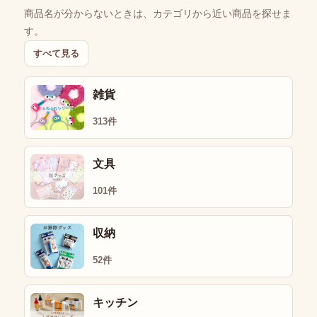
商品名が分からないときは、カテゴリから近い商品を探せま
す。
すべて見る
雑貨
313件
文具
101件
収納
52件
キッチン