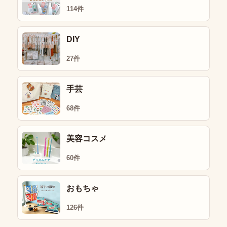
114件
DIY
27件
手芸
68件
美容コスメ
60件
おもちゃ
126件