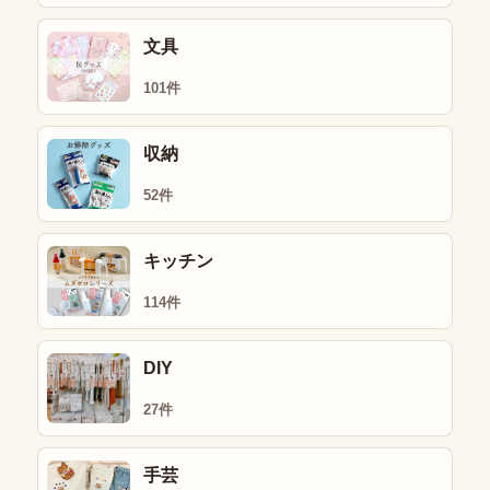
文具
101件
収納
52件
キッチン
114件
DIY
27件
手芸