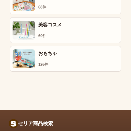
68件
美容コスメ
60件
おもちゃ
126件
セリア商品検索