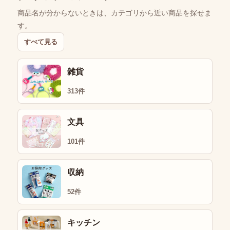
商品名が分からないときは、カテゴリから近い商品を探せま
す。
すべて見る
雑貨
313件
文具
101件
収納
52件
キッチン