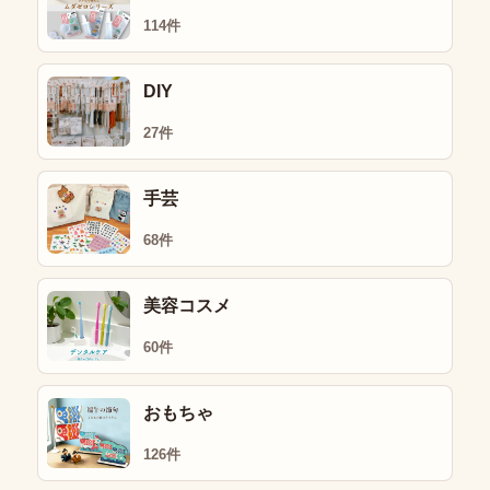
114件
DIY
27件
手芸
68件
美容コスメ
60件
おもちゃ
126件