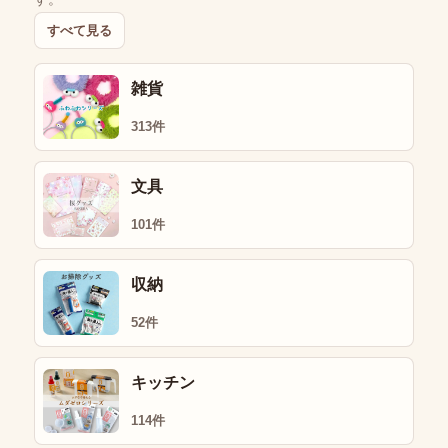
すべて見る
雑貨
313件
文具
101件
収納
52件
キッチン
114件