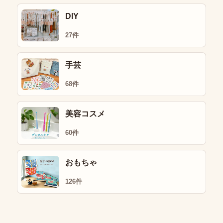
DIY
27件
手芸
68件
美容コスメ
60件
おもちゃ
126件