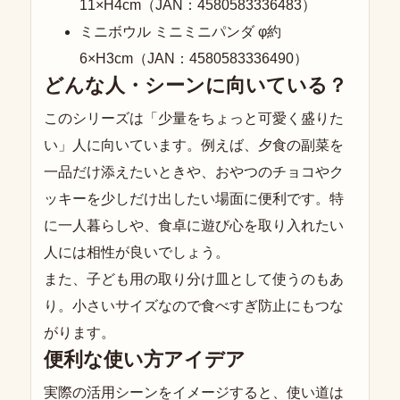
11×H4cm（JAN：4580583336483）
ミニボウル ミニミニパンダ φ約
6×H3cm（JAN：4580583336490）
どんな人・シーンに向いている？
このシリーズは「少量をちょっと可愛く盛りた
い」人に向いています。例えば、夕食の副菜を
一品だけ添えたいときや、おやつのチョコやク
ッキーを少しだけ出したい場面に便利です。特
に一人暮らしや、食卓に遊び心を取り入れたい
人には相性が良いでしょう。
また、子ども用の取り分け皿として使うのもあ
り。小さいサイズなので食べすぎ防止にもつな
がります。
便利な使い方アイデア
実際の活用シーンをイメージすると、使い道は