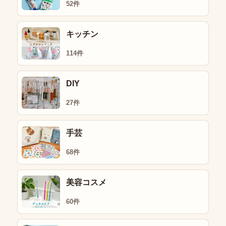
52件
キッチン
114件
DIY
27件
手芸
68件
美容コスメ
60件