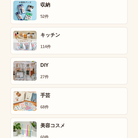
収納
52件
キッチン
114件
DIY
27件
手芸
68件
美容コスメ
60件