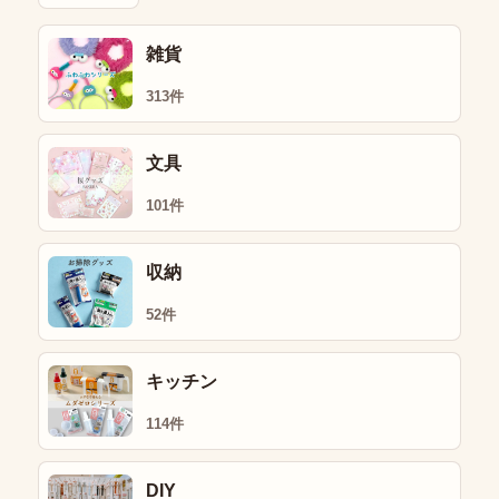
雑貨
313件
文具
101件
収納
52件
キッチン
114件
DIY