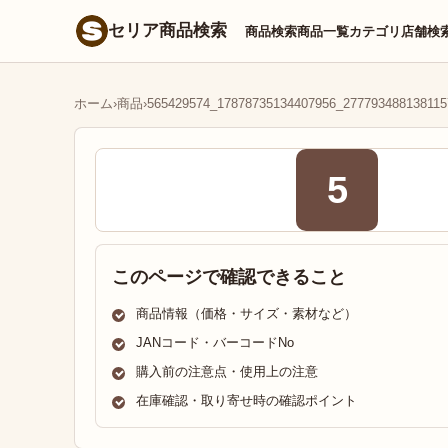
セリア商品検索
商品検索
商品一覧
カテゴリ
店舗検
ホーム
›
商品
›
565429574_17878735134407956_277793488138115
5
このページで確認できること
商品情報（価格・サイズ・素材など）
JANコード・バーコードNo
購入前の注意点・使用上の注意
在庫確認・取り寄せ時の確認ポイント