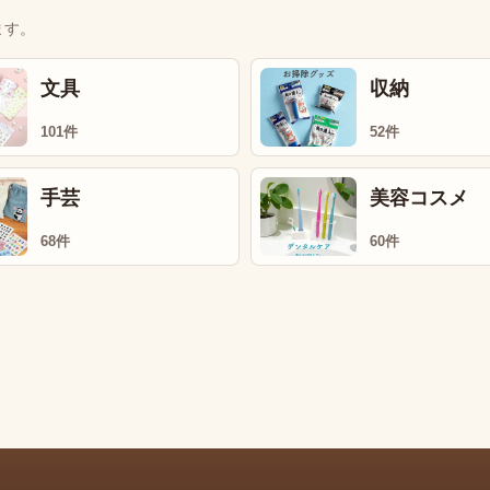
ます。
文具
収納
101件
52件
手芸
美容コスメ
68件
60件