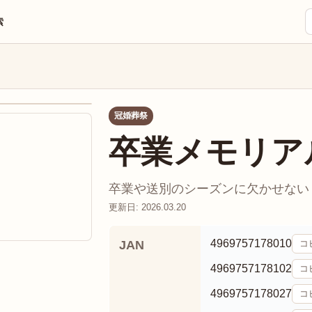
索
冠婚葬祭
卒業メモリア
卒業や送別のシーズンに欠かせない「
更新日: 2026.03.20
4969757178010
JAN
コ
4969757178102
コ
4969757178027
コ