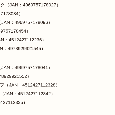
AN：4969757178027）
178034）
N：4969757178096）
757178454）
N：4512427112236）
4978929921545）
N：4969757178041）
929921552）
JAN：4512427112328）
N：4512427112342）
27112335）