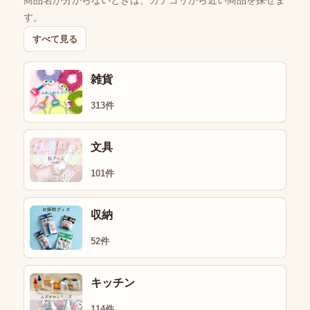
す。
すべて見る
雑貨
313件
文具
101件
収納
52件
キッチン
114件