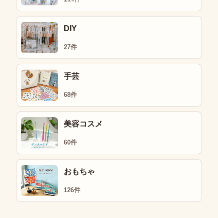
DIY
27件
手芸
68件
美容コスメ
60件
おもちゃ
126件