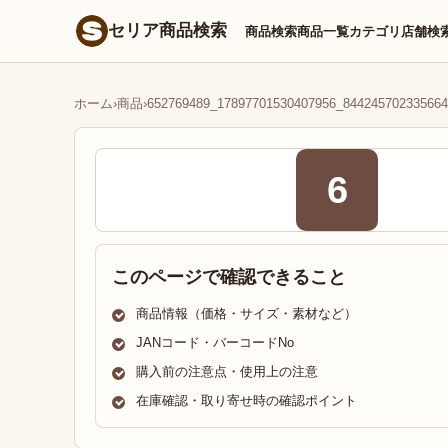
セリア商品検索
商品検索
商品一覧
カテゴリ
店舗検
ホーム
›
商品
›
652769489_17897701530407956_844245702335664
6
このページで確認できること
商品情報（価格・サイズ・素材など）
JANコード・バーコードNo
購入前の注意点・使用上の注意
在庫確認・取り寄せ時の確認ポイント