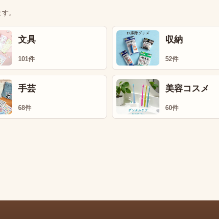
ます。
文具
収納
101件
52件
手芸
美容コスメ
68件
60件