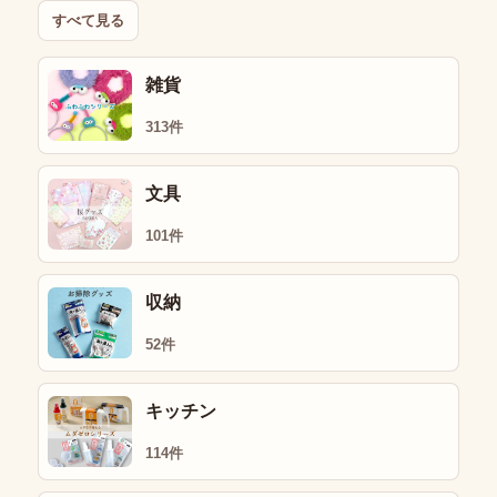
すべて見る
雑貨
313件
文具
101件
収納
52件
キッチン
114件