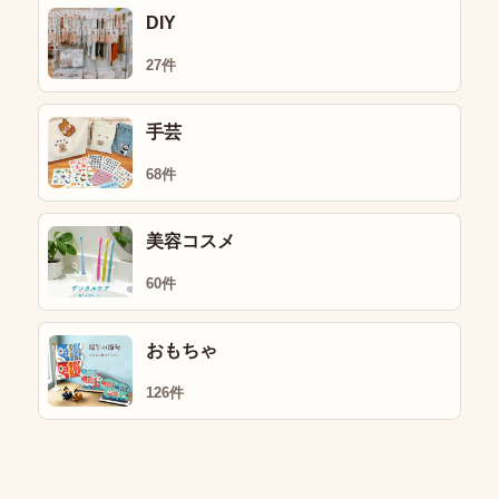
DIY
27件
手芸
68件
美容コスメ
60件
おもちゃ
126件