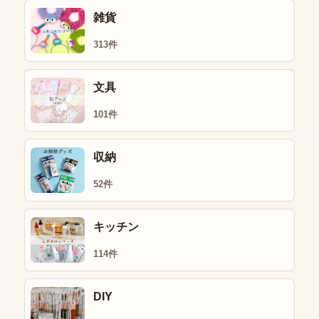
雑貨
313件
文具
101件
収納
52件
キッチン
114件
DIY