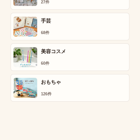
27件
手芸
68件
美容コスメ
60件
おもちゃ
126件