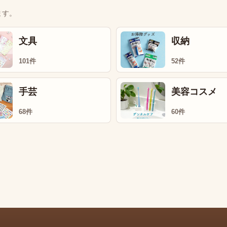
ます。
文具
収納
101件
52件
手芸
美容コスメ
68件
60件