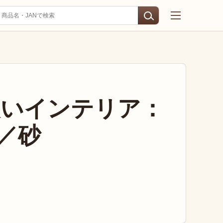
装いインテリア：
／砂