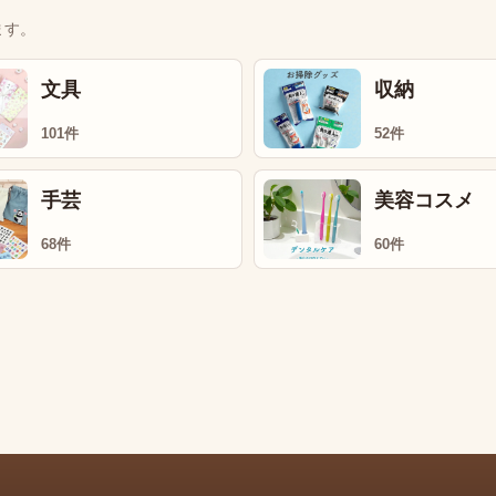
ます。
文具
収納
101件
52件
手芸
美容コスメ
68件
60件