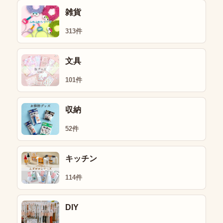
雑貨
313件
文具
101件
収納
52件
キッチン
114件
DIY