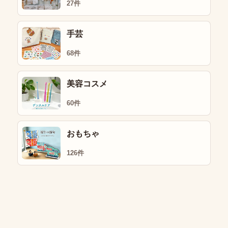
27件
手芸
68件
美容コスメ
60件
おもちゃ
126件