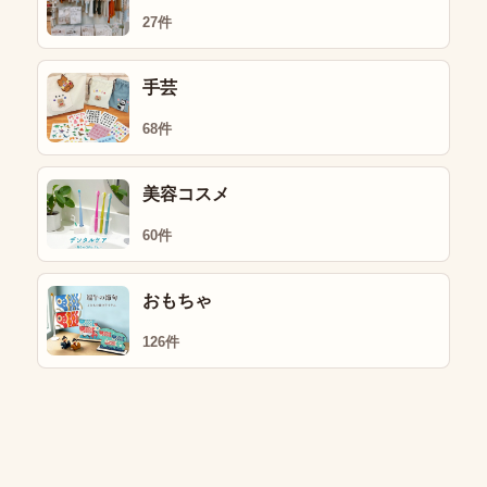
27件
手芸
68件
美容コスメ
60件
おもちゃ
126件