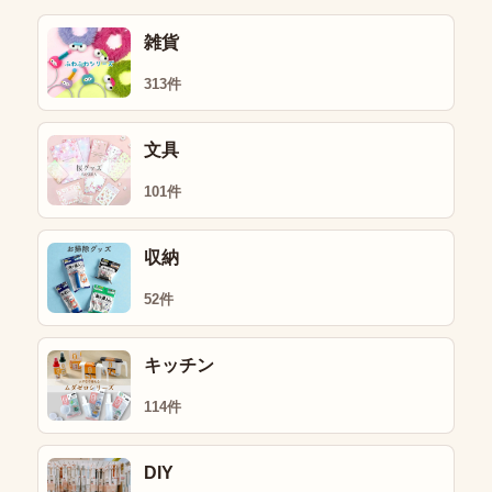
雑貨
313件
文具
101件
収納
52件
キッチン
114件
DIY