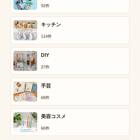
52件
キッチン
114件
DIY
27件
手芸
68件
美容コスメ
60件