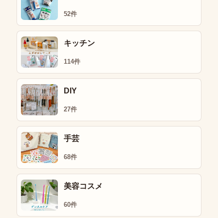
52件
キッチン
114件
DIY
27件
手芸
68件
美容コスメ
60件