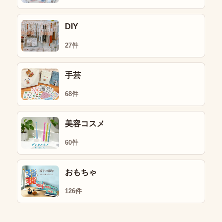
DIY
27件
手芸
68件
美容コスメ
60件
おもちゃ
126件