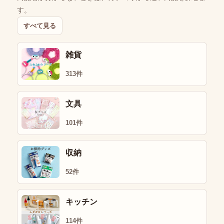
す。
すべて見る
雑貨
313件
文具
101件
収納
52件
キッチン
114件